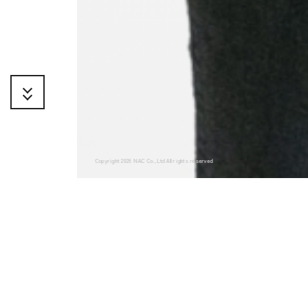
Copyright
2026 NAC Co.,Ltd All rights reserved
■
Webアプリエンジニア
01 Web App
Engineer