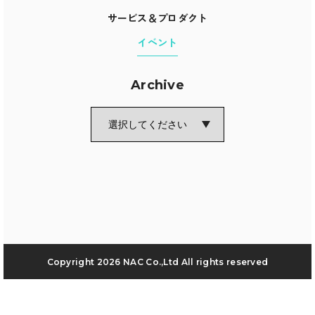
サービス＆プロダクト
イベント
Archive
Recruit
Blog
News release
Contact
Copyright
2026 NAC Co.,Ltd All rights reserved
Privacy policy