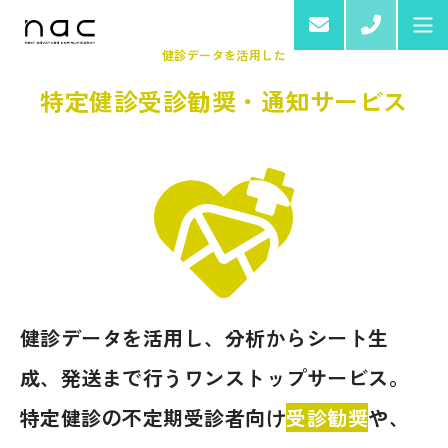
03-4
健診データを活用した
特定健診受診勧奨・通知サービス
Home
About us
Services & Products
健診データを活用し、分析からシート生
成、発送まで行うワンストップサービス。
特定健診の不定期受診者向け
受診勧奨
や、