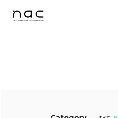
Home
About us
Services & Pr
Category
すべて
総