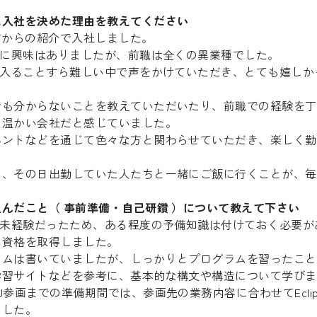
に入社を決めた理由を教えてください
方からの紹介で入社しました。
事に興味はありましたが、前職は全くの異業種でした。
に入ることすら難しい中で声をかけていただき、とても嬉し
でも分からないことを教えていただいたり、前職での経験を丁
も温かい会社だと感じていました。
ベントなどを通じて色々な方と関わらせていただき、楽しく勤
に、その日出勤していた人たちと一緒にご飯に行くことが、毎
んだこと（ 事前準備・自己研鑽 ）について教えて下さい
は未経験だったため、ある程度の予備知識は付けておく必要
の資格を取得しました。
ラムは書いていましたが、しっかりとプログラムを習ったこと
学習サイトなどを参考に、基本的な構文や構造について学びま
参画までの準備期間では、参画先の業務内容に合わせてEclips
ました。