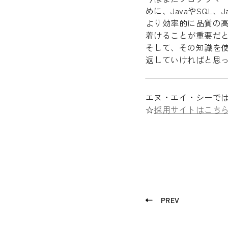
めに、JavaやSQL
より効率的に品質の
着けることが重要だ
そして、その知識を
返していければと思
エヌ・エイ・シーで
☆
採用サイトはこち
Recruit
Blog
PREV
News release