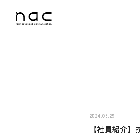
Home
About us
Services & Pr
2024.05.29
【社員紹介】