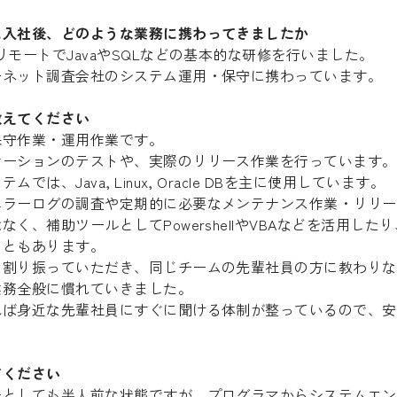
に入社後、どのような業務に携わってきましたか
リモートでJavaやSQLなどの基本的な研修を行いました。
ーネット調査会社のシステム運用・保守に携わっています。
教えてください
保守作業・運用作業です。
ケーションのテストや、実際のリリース作業を行っています。
は、Java, Linux, Oracle DBを主に使用しています。
エラーログの調査や定期的に必要なメンテナンス作業・リリー
く、補助ツールとしてPowershellやVBAなどを活用し
こともあります。
ら割り振っていただき、同じチームの先輩社員の方に教わりな
業務全般に慣れていきました。
れば身近な先輩社員にすぐに聞ける体制が整っているので、安
。
てください
としても半人前な状態ですが、プログラマからシステムエンジ