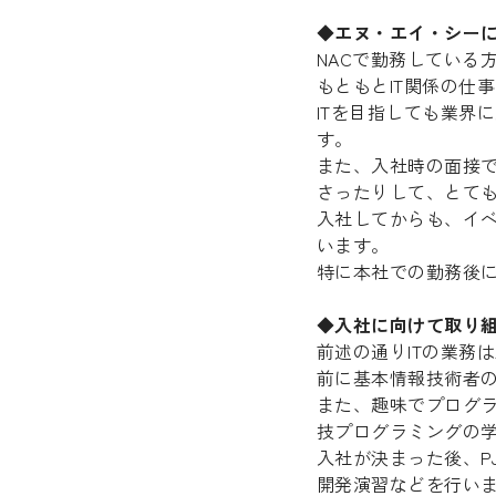
◆エヌ・エイ・シー
NACで勤務している
もともとIT関係の仕
ITを目指しても業界
す。
また、入社時の面接
さったりして、とて
入社してからも、イ
います。
特に本社での勤務後
◆入社に向けて取り組
前述の通りITの業務
前に基本情報技術者
また、趣味でプログ
技プログラミングの
入社が決まった後、PJ
開発演習などを行い