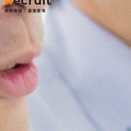
R
ecruit
採用情報 / 募集要項